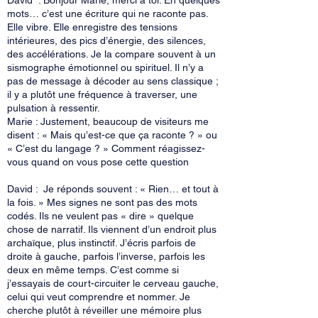
David : Bonjour Marie, merci à toi. En quelques
mots… c’est une écriture qui ne raconte pas.
Elle vibre. Elle enregistre des tensions
intérieures, des pics d’énergie, des silences,
des accélérations. Je la compare souvent à un
sismographe émotionnel ou spirituel. Il n’y a
pas de message à décoder au sens classique ;
il y a plutôt une fréquence à traverser, une
pulsation à ressentir.
Marie : Justement, beaucoup de visiteurs me
disent : « Mais qu’est-ce que ça raconte ? » ou
« C’est du langage ? » Comment réagissez-
vous quand on vous pose cette question
David : Je réponds souvent : « Rien… et tout à
la fois. » Mes signes ne sont pas des mots
codés. Ils ne veulent pas « dire » quelque
chose de narratif. Ils viennent d’un endroit plus
archaïque, plus instinctif. J’écris parfois de
droite à gauche, parfois l’inverse, parfois les
deux en même temps. C’est comme si
j’essayais de court-circuiter le cerveau gauche,
celui qui veut comprendre et nommer. Je
cherche plutôt à réveiller une mémoire plus