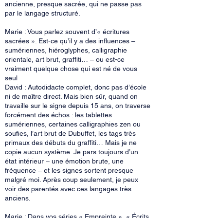
ancienne, presque sacrée, qui ne passe pas
par le langage structuré.
Marie : Vous parlez souvent d’« écritures
sacrées ». Est-ce qu’il y a des influences –
sumériennes, hiéroglyphes, calligraphie
orientale, art brut, graffiti… – ou est-ce
vraiment quelque chose qui est né de vous
seul
David : Autodidacte complet, donc pas d’école
ni de maître direct. Mais bien sûr, quand on
travaille sur le signe depuis 15 ans, on traverse
forcément des échos : les tablettes
sumériennes, certaines calligraphies zen ou
soufies, l’art brut de Dubuffet, les tags très
primaux des débuts du graffiti… Mais je ne
copie aucun système. Je pars toujours d’un
état intérieur – une émotion brute, une
fréquence – et les signes sortent presque
malgré moi. Après coup seulement, je peux
voir des parentés avec ces langages très
anciens.
Marie : Dans vos séries « Empreinte », « Écrits