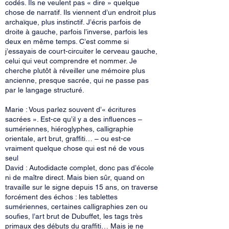
codés. Ils ne veulent pas « dire » quelque
chose de narratif. Ils viennent d’un endroit plus
archaïque, plus instinctif. J’écris parfois de
droite à gauche, parfois l’inverse, parfois les
deux en même temps. C’est comme si
j’essayais de court-circuiter le cerveau gauche,
celui qui veut comprendre et nommer. Je
cherche plutôt à réveiller une mémoire plus
ancienne, presque sacrée, qui ne passe pas
par le langage structuré.
Marie : Vous parlez souvent d’« écritures
sacrées ». Est-ce qu’il y a des influences –
sumériennes, hiéroglyphes, calligraphie
orientale, art brut, graffiti… – ou est-ce
vraiment quelque chose qui est né de vous
seul
David : Autodidacte complet, donc pas d’école
ni de maître direct. Mais bien sûr, quand on
travaille sur le signe depuis 15 ans, on traverse
forcément des échos : les tablettes
sumériennes, certaines calligraphies zen ou
soufies, l’art brut de Dubuffet, les tags très
primaux des débuts du graffiti… Mais je ne