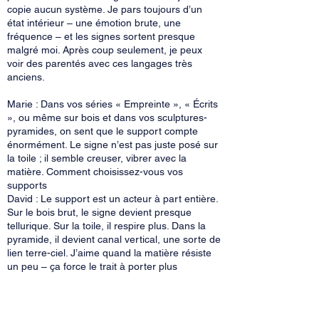
copie aucun système. Je pars toujours d’un
état intérieur – une émotion brute, une
fréquence – et les signes sortent presque
malgré moi. Après coup seulement, je peux
voir des parentés avec ces langages très
anciens.
Marie : Dans vos séries « Empreinte », « Écrits
», ou même sur bois et dans vos sculptures-
pyramides, on sent que le support compte
énormément. Le signe n’est pas juste posé sur
la toile ; il semble creuser, vibrer avec la
matière. Comment choisissez-vous vos
supports
David : Le support est un acteur à part entière.
Sur le bois brut, le signe devient presque
tellurique. Sur la toile, il respire plus. Dans la
pyramide, il devient canal vertical, une sorte de
lien terre-ciel. J’aime quand la matière résiste
un peu – ça force le trait à porter plus
d’énergie. Et puis il y a le noir, le blanc, l’or
parfois… les densités changent la vibration
perçue.